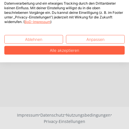
Datenverarbeitung und ein etwaiges Tracking durch den Drittanbieter
keinen Einfluss. Mit deiner Einstellung willigst du in die oben
beschriebenen Vorgänge ein. Du kannst deine Einwilligung (z. B. im Footer
unter „Privacy-Einstellungen“) jederzeit mit Wirkung für die Zukunft
widerrufen. (
BoD-Impressum
)
Ablehnen
Anpassen
Alle akzeptieren
·
·
·
Impressum
Datenschutz
Nutzungsbedingungen
Privacy-Einstellungen