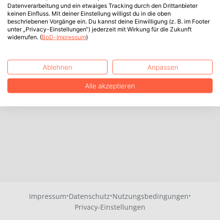
Datenverarbeitung und ein etwaiges Tracking durch den Drittanbieter
keinen Einfluss. Mit deiner Einstellung willigst du in die oben
beschriebenen Vorgänge ein. Du kannst deine Einwilligung (z. B. im Footer
unter „Privacy-Einstellungen“) jederzeit mit Wirkung für die Zukunft
widerrufen. (
BoD-Impressum
)
Ablehnen
Anpassen
Alle akzeptieren
·
·
·
Impressum
Datenschutz
Nutzungsbedingungen
Privacy-Einstellungen