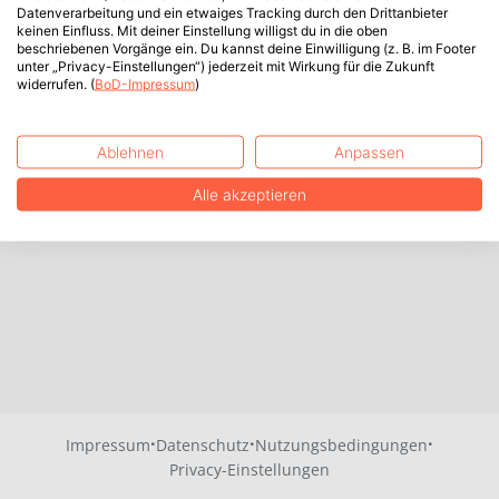
Datenverarbeitung und ein etwaiges Tracking durch den Drittanbieter
keinen Einfluss. Mit deiner Einstellung willigst du in die oben
beschriebenen Vorgänge ein. Du kannst deine Einwilligung (z. B. im Footer
unter „Privacy-Einstellungen“) jederzeit mit Wirkung für die Zukunft
widerrufen. (
BoD-Impressum
)
Ablehnen
Anpassen
Alle akzeptieren
·
·
·
Impressum
Datenschutz
Nutzungsbedingungen
Privacy-Einstellungen