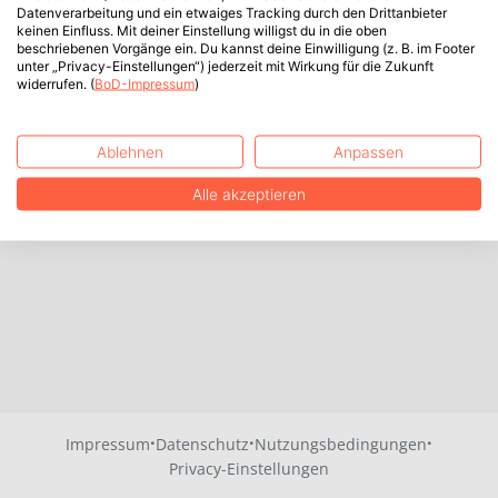
Datenverarbeitung und ein etwaiges Tracking durch den Drittanbieter
keinen Einfluss. Mit deiner Einstellung willigst du in die oben
beschriebenen Vorgänge ein. Du kannst deine Einwilligung (z. B. im Footer
unter „Privacy-Einstellungen“) jederzeit mit Wirkung für die Zukunft
widerrufen. (
BoD-Impressum
)
Ablehnen
Anpassen
Alle akzeptieren
·
·
·
Impressum
Datenschutz
Nutzungsbedingungen
Privacy-Einstellungen