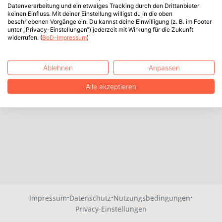
Datenverarbeitung und ein etwaiges Tracking durch den Drittanbieter
keinen Einfluss. Mit deiner Einstellung willigst du in die oben
beschriebenen Vorgänge ein. Du kannst deine Einwilligung (z. B. im Footer
unter „Privacy-Einstellungen“) jederzeit mit Wirkung für die Zukunft
widerrufen. (
BoD-Impressum
)
Ablehnen
Anpassen
Alle akzeptieren
·
·
·
Impressum
Datenschutz
Nutzungsbedingungen
Privacy-Einstellungen