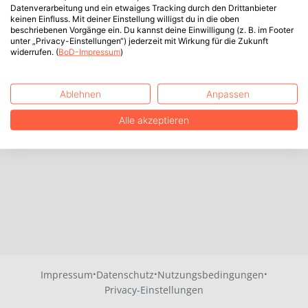
Datenverarbeitung und ein etwaiges Tracking durch den Drittanbieter
keinen Einfluss. Mit deiner Einstellung willigst du in die oben
beschriebenen Vorgänge ein. Du kannst deine Einwilligung (z. B. im Footer
unter „Privacy-Einstellungen“) jederzeit mit Wirkung für die Zukunft
widerrufen. (
BoD-Impressum
)
Ablehnen
Anpassen
Alle akzeptieren
·
·
·
Impressum
Datenschutz
Nutzungsbedingungen
Privacy-Einstellungen