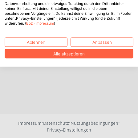
Datenverarbeitung und ein etwaiges Tracking durch den Drittanbieter
keinen Einfluss. Mit deiner Einstellung willigst du in die oben
beschriebenen Vorgänge ein. Du kannst deine Einwilligung (z. B. im Footer
unter „Privacy-Einstellungen“) jederzeit mit Wirkung für die Zukunft
widerrufen. (
BoD-Impressum
)
Ablehnen
Anpassen
Alle akzeptieren
·
·
·
Impressum
Datenschutz
Nutzungsbedingungen
Privacy-Einstellungen