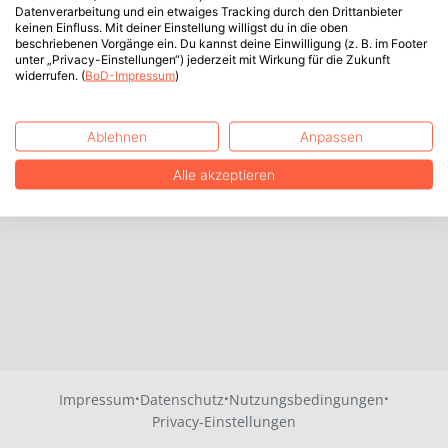
Datenverarbeitung und ein etwaiges Tracking durch den Drittanbieter
keinen Einfluss. Mit deiner Einstellung willigst du in die oben
beschriebenen Vorgänge ein. Du kannst deine Einwilligung (z. B. im Footer
unter „Privacy-Einstellungen“) jederzeit mit Wirkung für die Zukunft
widerrufen. (
BoD-Impressum
)
Ablehnen
Anpassen
Alle akzeptieren
·
·
·
Impressum
Datenschutz
Nutzungsbedingungen
Privacy-Einstellungen