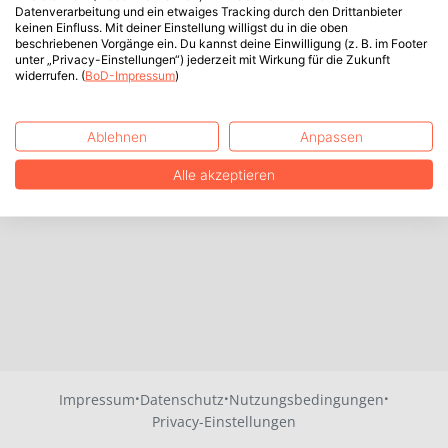
Datenverarbeitung und ein etwaiges Tracking durch den Drittanbieter
keinen Einfluss. Mit deiner Einstellung willigst du in die oben
beschriebenen Vorgänge ein. Du kannst deine Einwilligung (z. B. im Footer
unter „Privacy-Einstellungen“) jederzeit mit Wirkung für die Zukunft
widerrufen. (
BoD-Impressum
)
Ablehnen
Anpassen
Alle akzeptieren
·
·
·
Impressum
Datenschutz
Nutzungsbedingungen
Privacy-Einstellungen