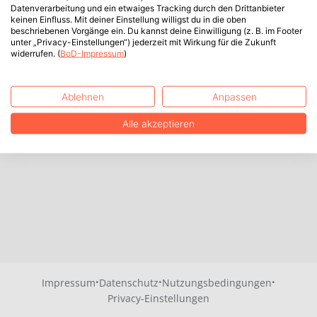
Datenverarbeitung und ein etwaiges Tracking durch den Drittanbieter
keinen Einfluss. Mit deiner Einstellung willigst du in die oben
beschriebenen Vorgänge ein. Du kannst deine Einwilligung (z. B. im Footer
unter „Privacy-Einstellungen“) jederzeit mit Wirkung für die Zukunft
widerrufen. (
BoD-Impressum
)
Ablehnen
Anpassen
Alle akzeptieren
·
·
·
Impressum
Datenschutz
Nutzungsbedingungen
Privacy-Einstellungen