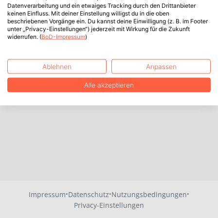
Datenverarbeitung und ein etwaiges Tracking durch den Drittanbieter
keinen Einfluss. Mit deiner Einstellung willigst du in die oben
beschriebenen Vorgänge ein. Du kannst deine Einwilligung (z. B. im Footer
unter „Privacy-Einstellungen“) jederzeit mit Wirkung für die Zukunft
widerrufen. (
BoD-Impressum
)
Ablehnen
Anpassen
Alle akzeptieren
·
·
·
Impressum
Datenschutz
Nutzungsbedingungen
Privacy-Einstellungen