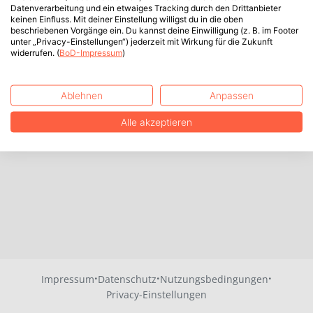
Datenverarbeitung und ein etwaiges Tracking durch den Drittanbieter
keinen Einfluss. Mit deiner Einstellung willigst du in die oben
beschriebenen Vorgänge ein. Du kannst deine Einwilligung (z. B. im Footer
unter „Privacy-Einstellungen“) jederzeit mit Wirkung für die Zukunft
widerrufen. (
BoD-Impressum
)
Ablehnen
Anpassen
Alle akzeptieren
·
·
·
Impressum
Datenschutz
Nutzungsbedingungen
Privacy-Einstellungen