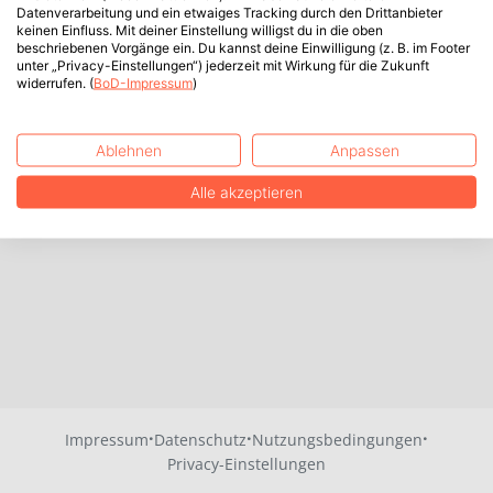
Datenverarbeitung und ein etwaiges Tracking durch den Drittanbieter
keinen Einfluss. Mit deiner Einstellung willigst du in die oben
beschriebenen Vorgänge ein. Du kannst deine Einwilligung (z. B. im Footer
unter „Privacy-Einstellungen“) jederzeit mit Wirkung für die Zukunft
widerrufen. (
BoD-Impressum
)
Ablehnen
Anpassen
Alle akzeptieren
·
·
·
Impressum
Datenschutz
Nutzungsbedingungen
Privacy-Einstellungen