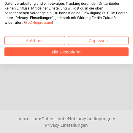
Datenverarbeitung und ein etwaiges Tracking durch den Drittanbieter
keinen Einfluss. Mit deiner Einstellung willigst du in die oben
beschriebenen Vorgänge ein. Du kannst deine Einwilligung (z. B. im Footer
unter „Privacy-Einstellungen“) jederzeit mit Wirkung für die Zukunft
widerrufen. (
BoD-Impressum
)
Ablehnen
Anpassen
Alle akzeptieren
·
·
·
Impressum
Datenschutz
Nutzungsbedingungen
Privacy-Einstellungen