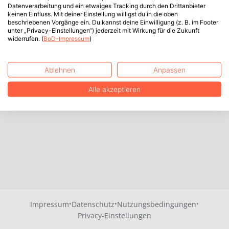
Datenverarbeitung und ein etwaiges Tracking durch den Drittanbieter
keinen Einfluss. Mit deiner Einstellung willigst du in die oben
beschriebenen Vorgänge ein. Du kannst deine Einwilligung (z. B. im Footer
unter „Privacy-Einstellungen“) jederzeit mit Wirkung für die Zukunft
widerrufen. (
BoD-Impressum
)
Ablehnen
Anpassen
Alle akzeptieren
·
·
·
Impressum
Datenschutz
Nutzungsbedingungen
Privacy-Einstellungen