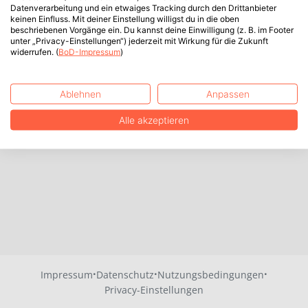
Datenverarbeitung und ein etwaiges Tracking durch den Drittanbieter
keinen Einfluss. Mit deiner Einstellung willigst du in die oben
beschriebenen Vorgänge ein. Du kannst deine Einwilligung (z. B. im Footer
unter „Privacy-Einstellungen“) jederzeit mit Wirkung für die Zukunft
widerrufen. (
BoD-Impressum
)
Ablehnen
Anpassen
Alle akzeptieren
·
·
·
Impressum
Datenschutz
Nutzungsbedingungen
Privacy-Einstellungen