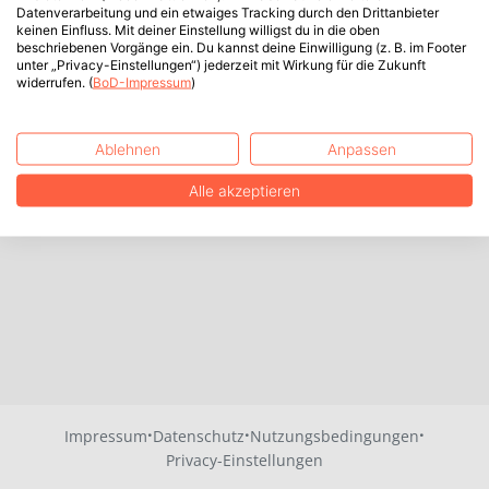
Datenverarbeitung und ein etwaiges Tracking durch den Drittanbieter
keinen Einfluss. Mit deiner Einstellung willigst du in die oben
beschriebenen Vorgänge ein. Du kannst deine Einwilligung (z. B. im Footer
unter „Privacy-Einstellungen“) jederzeit mit Wirkung für die Zukunft
widerrufen. (
BoD-Impressum
)
Ablehnen
Anpassen
Alle akzeptieren
·
·
·
Impressum
Datenschutz
Nutzungsbedingungen
Privacy-Einstellungen