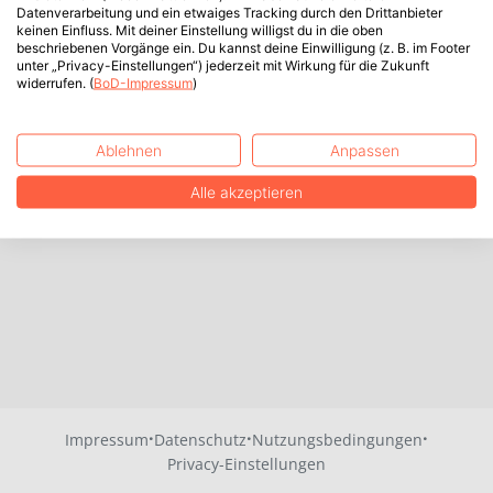
Datenverarbeitung und ein etwaiges Tracking durch den Drittanbieter
keinen Einfluss. Mit deiner Einstellung willigst du in die oben
beschriebenen Vorgänge ein. Du kannst deine Einwilligung (z. B. im Footer
unter „Privacy-Einstellungen“) jederzeit mit Wirkung für die Zukunft
widerrufen. (
BoD-Impressum
)
Ablehnen
Anpassen
Alle akzeptieren
·
·
·
Impressum
Datenschutz
Nutzungsbedingungen
Privacy-Einstellungen