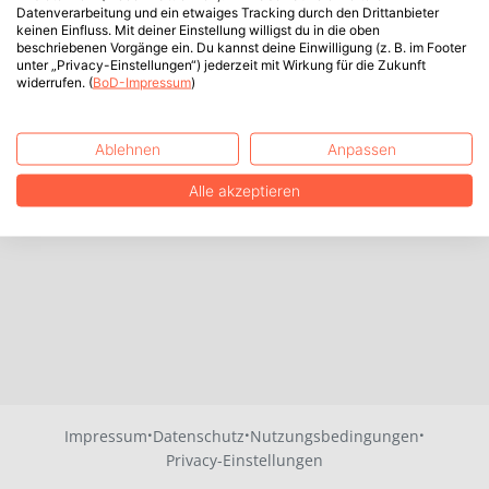
Datenverarbeitung und ein etwaiges Tracking durch den Drittanbieter
keinen Einfluss. Mit deiner Einstellung willigst du in die oben
beschriebenen Vorgänge ein. Du kannst deine Einwilligung (z. B. im Footer
unter „Privacy-Einstellungen“) jederzeit mit Wirkung für die Zukunft
widerrufen. (
BoD-Impressum
)
Ablehnen
Anpassen
Alle akzeptieren
·
·
·
Impressum
Datenschutz
Nutzungsbedingungen
Privacy-Einstellungen