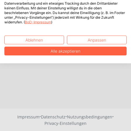
Datenverarbeitung und ein etwaiges Tracking durch den Drittanbieter
keinen Einfluss. Mit deiner Einstellung willigst du in die oben
beschriebenen Vorgänge ein. Du kannst deine Einwilligung (z. B. im Footer
unter „Privacy-Einstellungen“) jederzeit mit Wirkung für die Zukunft
widerrufen. (
BoD-Impressum
)
Ablehnen
Anpassen
Alle akzeptieren
·
·
·
Impressum
Datenschutz
Nutzungsbedingungen
Privacy-Einstellungen