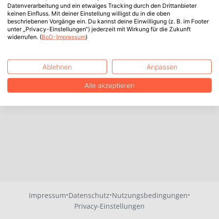
Datenverarbeitung und ein etwaiges Tracking durch den Drittanbieter
keinen Einfluss. Mit deiner Einstellung willigst du in die oben
beschriebenen Vorgänge ein. Du kannst deine Einwilligung (z. B. im Footer
unter „Privacy-Einstellungen“) jederzeit mit Wirkung für die Zukunft
widerrufen. (
BoD-Impressum
)
Ablehnen
Anpassen
Alle akzeptieren
·
·
·
Impressum
Datenschutz
Nutzungsbedingungen
Privacy-Einstellungen