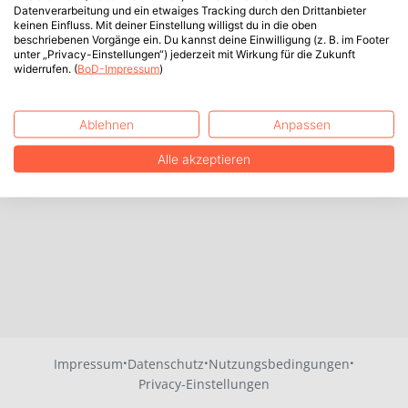
Datenverarbeitung und ein etwaiges Tracking durch den Drittanbieter
keinen Einfluss. Mit deiner Einstellung willigst du in die oben
beschriebenen Vorgänge ein. Du kannst deine Einwilligung (z. B. im Footer
unter „Privacy-Einstellungen“) jederzeit mit Wirkung für die Zukunft
widerrufen. (
BoD-Impressum
)
Ablehnen
Anpassen
Alle akzeptieren
·
·
·
Impressum
Datenschutz
Nutzungsbedingungen
Privacy-Einstellungen