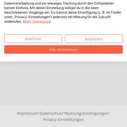
Datenverarbeitung und ein etwaiges Tracking durch den Drittanbieter
keinen Einfluss. Mit deiner Einstellung willigst du in die oben
beschriebenen Vorgänge ein. Du kannst deine Einwilligung (z. B. im Footer
unter „Privacy-Einstellungen“) jederzeit mit Wirkung für die Zukunft
widerrufen. (
BoD-Impressum
)
Ablehnen
Anpassen
Alle akzeptieren
·
·
·
Impressum
Datenschutz
Nutzungsbedingungen
Privacy-Einstellungen