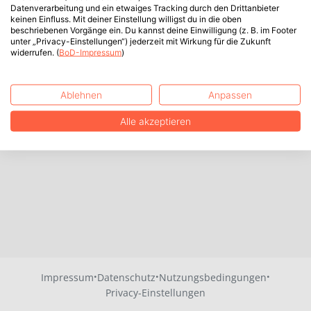
Datenverarbeitung und ein etwaiges Tracking durch den Drittanbieter
keinen Einfluss. Mit deiner Einstellung willigst du in die oben
beschriebenen Vorgänge ein. Du kannst deine Einwilligung (z. B. im Footer
unter „Privacy-Einstellungen“) jederzeit mit Wirkung für die Zukunft
widerrufen. (
BoD-Impressum
)
Ablehnen
Anpassen
Alle akzeptieren
·
·
·
Impressum
Datenschutz
Nutzungsbedingungen
Privacy-Einstellungen