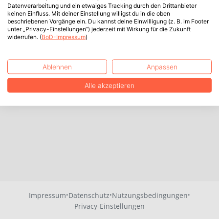
Datenverarbeitung und ein etwaiges Tracking durch den Drittanbieter
keinen Einfluss. Mit deiner Einstellung willigst du in die oben
beschriebenen Vorgänge ein. Du kannst deine Einwilligung (z. B. im Footer
unter „Privacy-Einstellungen“) jederzeit mit Wirkung für die Zukunft
widerrufen. (
BoD-Impressum
)
Ablehnen
Anpassen
Alle akzeptieren
·
·
·
Impressum
Datenschutz
Nutzungsbedingungen
Privacy-Einstellungen