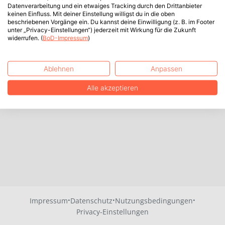
Datenverarbeitung und ein etwaiges Tracking durch den Drittanbieter
keinen Einfluss. Mit deiner Einstellung willigst du in die oben
beschriebenen Vorgänge ein. Du kannst deine Einwilligung (z. B. im Footer
unter „Privacy-Einstellungen“) jederzeit mit Wirkung für die Zukunft
widerrufen. (
BoD-Impressum
)
Ablehnen
Anpassen
Alle akzeptieren
·
·
·
Impressum
Datenschutz
Nutzungsbedingungen
Privacy-Einstellungen