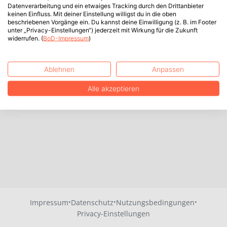
Datenverarbeitung und ein etwaiges Tracking durch den Drittanbieter
keinen Einfluss. Mit deiner Einstellung willigst du in die oben
beschriebenen Vorgänge ein. Du kannst deine Einwilligung (z. B. im Footer
unter „Privacy-Einstellungen“) jederzeit mit Wirkung für die Zukunft
widerrufen. (
BoD-Impressum
)
Ablehnen
Anpassen
Alle akzeptieren
·
·
·
Impressum
Datenschutz
Nutzungsbedingungen
Privacy-Einstellungen