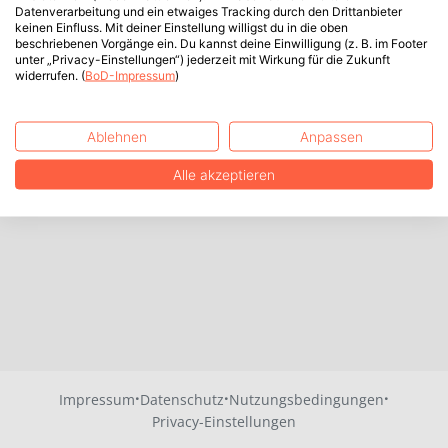
Datenverarbeitung und ein etwaiges Tracking durch den Drittanbieter
keinen Einfluss. Mit deiner Einstellung willigst du in die oben
beschriebenen Vorgänge ein. Du kannst deine Einwilligung (z. B. im Footer
unter „Privacy-Einstellungen“) jederzeit mit Wirkung für die Zukunft
widerrufen. (
BoD-Impressum
)
Ablehnen
Anpassen
Alle akzeptieren
·
·
·
Impressum
Datenschutz
Nutzungsbedingungen
Privacy-Einstellungen