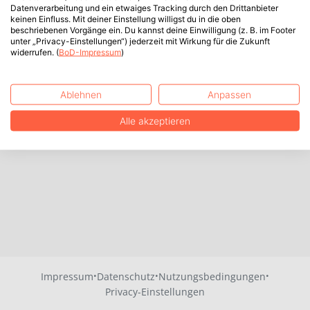
Datenverarbeitung und ein etwaiges Tracking durch den Drittanbieter
keinen Einfluss. Mit deiner Einstellung willigst du in die oben
beschriebenen Vorgänge ein. Du kannst deine Einwilligung (z. B. im Footer
unter „Privacy-Einstellungen“) jederzeit mit Wirkung für die Zukunft
widerrufen. (
BoD-Impressum
)
Ablehnen
Anpassen
Alle akzeptieren
·
·
·
Impressum
Datenschutz
Nutzungsbedingungen
Privacy-Einstellungen