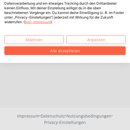
Datenverarbeitung und ein etwaiges Tracking durch den Drittanbieter
keinen Einfluss. Mit deiner Einstellung willigst du in die oben
beschriebenen Vorgänge ein. Du kannst deine Einwilligung (z. B. im Footer
unter „Privacy-Einstellungen“) jederzeit mit Wirkung für die Zukunft
widerrufen. (
BoD-Impressum
)
Ablehnen
Anpassen
Alle akzeptieren
·
·
·
Impressum
Datenschutz
Nutzungsbedingungen
Privacy-Einstellungen