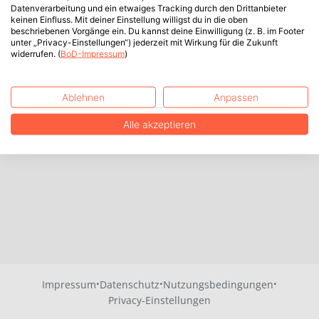
Datenverarbeitung und ein etwaiges Tracking durch den Drittanbieter
keinen Einfluss. Mit deiner Einstellung willigst du in die oben
beschriebenen Vorgänge ein. Du kannst deine Einwilligung (z. B. im Footer
unter „Privacy-Einstellungen“) jederzeit mit Wirkung für die Zukunft
widerrufen. (
BoD-Impressum
)
Ablehnen
Anpassen
Alle akzeptieren
·
·
·
Impressum
Datenschutz
Nutzungsbedingungen
Privacy-Einstellungen