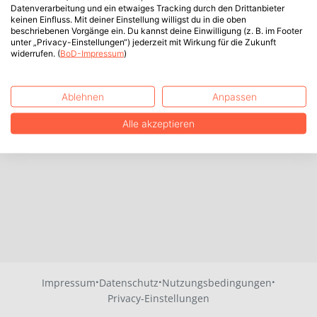
Datenverarbeitung und ein etwaiges Tracking durch den Drittanbieter
keinen Einfluss. Mit deiner Einstellung willigst du in die oben
beschriebenen Vorgänge ein. Du kannst deine Einwilligung (z. B. im Footer
unter „Privacy-Einstellungen“) jederzeit mit Wirkung für die Zukunft
widerrufen. (
BoD-Impressum
)
Ablehnen
Anpassen
Alle akzeptieren
·
·
·
Impressum
Datenschutz
Nutzungsbedingungen
Privacy-Einstellungen