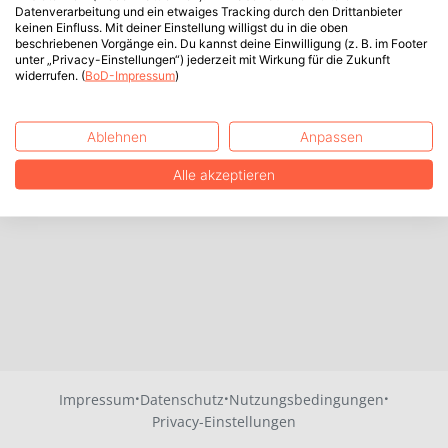
Datenverarbeitung und ein etwaiges Tracking durch den Drittanbieter
keinen Einfluss. Mit deiner Einstellung willigst du in die oben
beschriebenen Vorgänge ein. Du kannst deine Einwilligung (z. B. im Footer
unter „Privacy-Einstellungen“) jederzeit mit Wirkung für die Zukunft
widerrufen. (
BoD-Impressum
)
Ablehnen
Anpassen
Alle akzeptieren
·
·
·
Impressum
Datenschutz
Nutzungsbedingungen
Privacy-Einstellungen