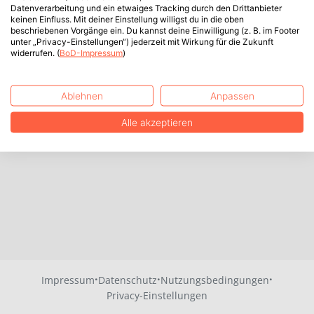
Datenverarbeitung und ein etwaiges Tracking durch den Drittanbieter
keinen Einfluss. Mit deiner Einstellung willigst du in die oben
beschriebenen Vorgänge ein. Du kannst deine Einwilligung (z. B. im Footer
unter „Privacy-Einstellungen“) jederzeit mit Wirkung für die Zukunft
widerrufen. (
BoD-Impressum
)
Ablehnen
Anpassen
Alle akzeptieren
·
·
·
Impressum
Datenschutz
Nutzungsbedingungen
Privacy-Einstellungen