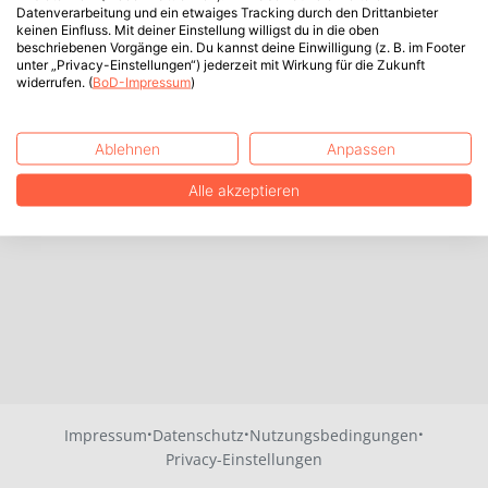
Datenverarbeitung und ein etwaiges Tracking durch den Drittanbieter
keinen Einfluss. Mit deiner Einstellung willigst du in die oben
beschriebenen Vorgänge ein. Du kannst deine Einwilligung (z. B. im Footer
unter „Privacy-Einstellungen“) jederzeit mit Wirkung für die Zukunft
widerrufen. (
BoD-Impressum
)
Ablehnen
Anpassen
Alle akzeptieren
·
·
·
Impressum
Datenschutz
Nutzungsbedingungen
Privacy-Einstellungen