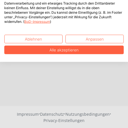
Datenverarbeitung und ein etwaiges Tracking durch den Drittanbieter
keinen Einfluss. Mit deiner Einstellung willigst du in die oben
beschriebenen Vorgänge ein. Du kannst deine Einwilligung (z. B. im Footer
unter „Privacy-Einstellungen“) jederzeit mit Wirkung für die Zukunft
widerrufen. (
BoD-Impressum
)
Ablehnen
Anpassen
Alle akzeptieren
·
·
·
Impressum
Datenschutz
Nutzungsbedingungen
Privacy-Einstellungen