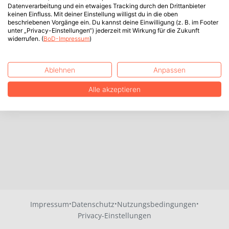
Datenverarbeitung und ein etwaiges Tracking durch den Drittanbieter
keinen Einfluss. Mit deiner Einstellung willigst du in die oben
beschriebenen Vorgänge ein. Du kannst deine Einwilligung (z. B. im Footer
unter „Privacy-Einstellungen“) jederzeit mit Wirkung für die Zukunft
widerrufen. (
BoD-Impressum
)
Ablehnen
Anpassen
Alle akzeptieren
·
·
·
Impressum
Datenschutz
Nutzungsbedingungen
Privacy-Einstellungen