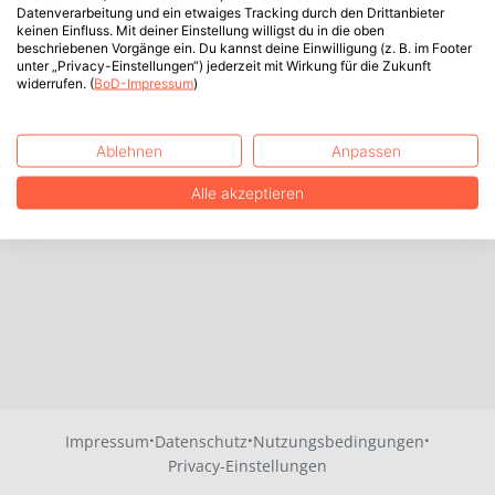
Datenverarbeitung und ein etwaiges Tracking durch den Drittanbieter
keinen Einfluss. Mit deiner Einstellung willigst du in die oben
beschriebenen Vorgänge ein. Du kannst deine Einwilligung (z. B. im Footer
unter „Privacy-Einstellungen“) jederzeit mit Wirkung für die Zukunft
widerrufen. (
BoD-Impressum
)
Ablehnen
Anpassen
Alle akzeptieren
·
·
·
Impressum
Datenschutz
Nutzungsbedingungen
Privacy-Einstellungen