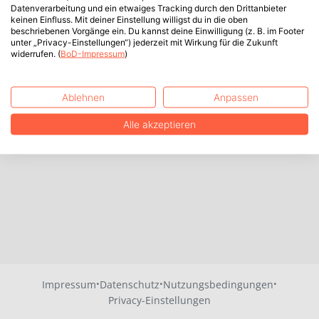
Datenverarbeitung und ein etwaiges Tracking durch den Drittanbieter
keinen Einfluss. Mit deiner Einstellung willigst du in die oben
beschriebenen Vorgänge ein. Du kannst deine Einwilligung (z. B. im Footer
unter „Privacy-Einstellungen“) jederzeit mit Wirkung für die Zukunft
widerrufen. (
BoD-Impressum
)
Ablehnen
Anpassen
Alle akzeptieren
·
·
·
Impressum
Datenschutz
Nutzungsbedingungen
Privacy-Einstellungen