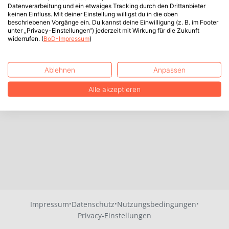
Datenverarbeitung und ein etwaiges Tracking durch den Drittanbieter
keinen Einfluss. Mit deiner Einstellung willigst du in die oben
beschriebenen Vorgänge ein. Du kannst deine Einwilligung (z. B. im Footer
unter „Privacy-Einstellungen“) jederzeit mit Wirkung für die Zukunft
widerrufen. (
BoD-Impressum
)
Ablehnen
Anpassen
Alle akzeptieren
·
·
·
Impressum
Datenschutz
Nutzungsbedingungen
Privacy-Einstellungen