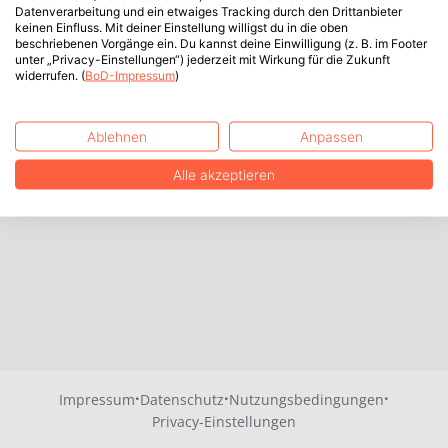
Datenverarbeitung und ein etwaiges Tracking durch den Drittanbieter
keinen Einfluss. Mit deiner Einstellung willigst du in die oben
beschriebenen Vorgänge ein. Du kannst deine Einwilligung (z. B. im Footer
unter „Privacy-Einstellungen“) jederzeit mit Wirkung für die Zukunft
widerrufen. (
BoD-Impressum
)
Ablehnen
Anpassen
Alle akzeptieren
·
·
·
Impressum
Datenschutz
Nutzungsbedingungen
Privacy-Einstellungen