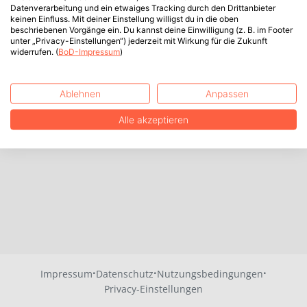
Datenverarbeitung und ein etwaiges Tracking durch den Drittanbieter
keinen Einfluss. Mit deiner Einstellung willigst du in die oben
beschriebenen Vorgänge ein. Du kannst deine Einwilligung (z. B. im Footer
unter „Privacy-Einstellungen“) jederzeit mit Wirkung für die Zukunft
widerrufen. (
BoD-Impressum
)
Ablehnen
Anpassen
Alle akzeptieren
·
·
·
Impressum
Datenschutz
Nutzungsbedingungen
Privacy-Einstellungen