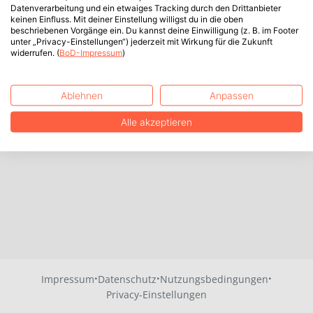
Datenverarbeitung und ein etwaiges Tracking durch den Drittanbieter
keinen Einfluss. Mit deiner Einstellung willigst du in die oben
beschriebenen Vorgänge ein. Du kannst deine Einwilligung (z. B. im Footer
unter „Privacy-Einstellungen“) jederzeit mit Wirkung für die Zukunft
widerrufen. (
BoD-Impressum
)
Ablehnen
Anpassen
Alle akzeptieren
·
·
·
Impressum
Datenschutz
Nutzungsbedingungen
Privacy-Einstellungen