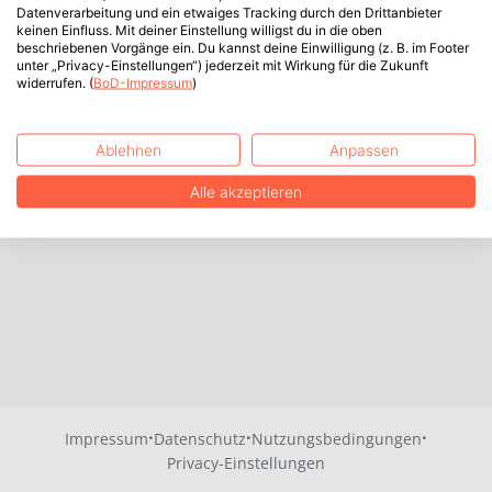
Datenverarbeitung und ein etwaiges Tracking durch den Drittanbieter
keinen Einfluss. Mit deiner Einstellung willigst du in die oben
beschriebenen Vorgänge ein. Du kannst deine Einwilligung (z. B. im Footer
unter „Privacy-Einstellungen“) jederzeit mit Wirkung für die Zukunft
widerrufen. (
BoD-Impressum
)
Ablehnen
Anpassen
Alle akzeptieren
·
·
·
Impressum
Datenschutz
Nutzungsbedingungen
Privacy-Einstellungen