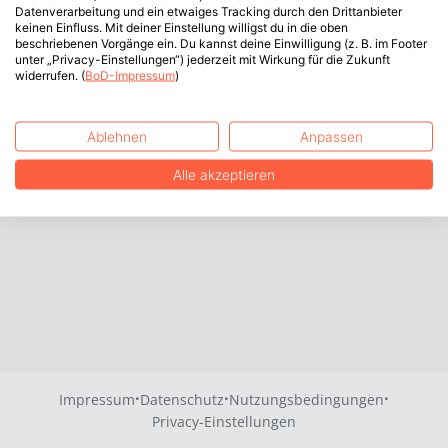
Datenverarbeitung und ein etwaiges Tracking durch den Drittanbieter
keinen Einfluss. Mit deiner Einstellung willigst du in die oben
beschriebenen Vorgänge ein. Du kannst deine Einwilligung (z. B. im Footer
unter „Privacy-Einstellungen“) jederzeit mit Wirkung für die Zukunft
widerrufen. (
BoD-Impressum
)
Ablehnen
Anpassen
Alle akzeptieren
·
·
·
Impressum
Datenschutz
Nutzungsbedingungen
Privacy-Einstellungen