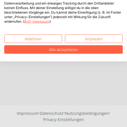
Datenverarbeitung und ein etwaiges Tracking durch den Drittanbieter
keinen Einfluss. Mit deiner Einstellung willigst du in die oben
beschriebenen Vorgänge ein. Du kannst deine Einwilligung (z. B. im Footer
unter „Privacy-Einstellungen“) jederzeit mit Wirkung für die Zukunft
widerrufen. (
BoD-Impressum
)
Ablehnen
Anpassen
Alle akzeptieren
·
·
·
Impressum
Datenschutz
Nutzungsbedingungen
Privacy-Einstellungen