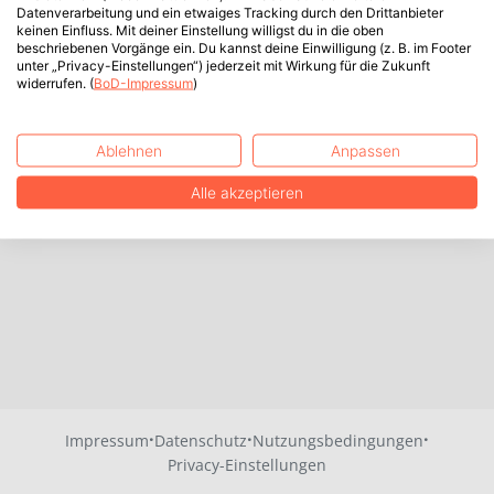
Datenverarbeitung und ein etwaiges Tracking durch den Drittanbieter
keinen Einfluss. Mit deiner Einstellung willigst du in die oben
beschriebenen Vorgänge ein. Du kannst deine Einwilligung (z. B. im Footer
unter „Privacy-Einstellungen“) jederzeit mit Wirkung für die Zukunft
widerrufen. (
BoD-Impressum
)
Ablehnen
Anpassen
Alle akzeptieren
·
·
·
Impressum
Datenschutz
Nutzungsbedingungen
Privacy-Einstellungen