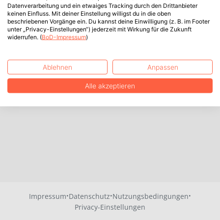
Datenverarbeitung und ein etwaiges Tracking durch den Drittanbieter
keinen Einfluss. Mit deiner Einstellung willigst du in die oben
beschriebenen Vorgänge ein. Du kannst deine Einwilligung (z. B. im Footer
unter „Privacy-Einstellungen“) jederzeit mit Wirkung für die Zukunft
widerrufen. (
BoD-Impressum
)
Ablehnen
Anpassen
Alle akzeptieren
·
·
·
Impressum
Datenschutz
Nutzungsbedingungen
Privacy-Einstellungen