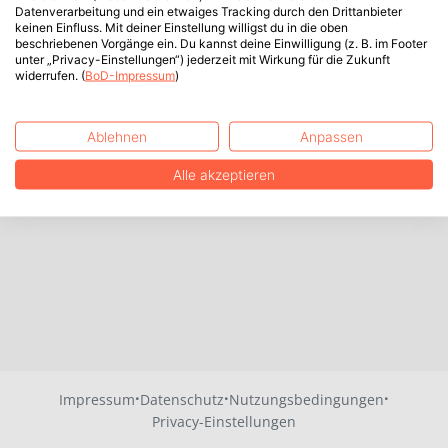
Datenverarbeitung und ein etwaiges Tracking durch den Drittanbieter
keinen Einfluss. Mit deiner Einstellung willigst du in die oben
beschriebenen Vorgänge ein. Du kannst deine Einwilligung (z. B. im Footer
unter „Privacy-Einstellungen“) jederzeit mit Wirkung für die Zukunft
widerrufen. (
BoD-Impressum
)
Ablehnen
Anpassen
Alle akzeptieren
·
·
·
Impressum
Datenschutz
Nutzungsbedingungen
Privacy-Einstellungen