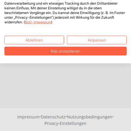
Datenverarbeitung und ein etwaiges Tracking durch den Drittanbieter
keinen Einfluss. Mit deiner Einstellung willigst du in die oben
beschriebenen Vorgänge ein. Du kannst deine Einwilligung (z. B. im Footer
unter „Privacy-Einstellungen“) jederzeit mit Wirkung für die Zukunft
widerrufen. (
BoD-Impressum
)
Ablehnen
Anpassen
Alle akzeptieren
·
·
·
Impressum
Datenschutz
Nutzungsbedingungen
Privacy-Einstellungen